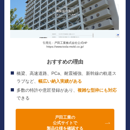
引用元：戸田工業株式会社公式HP
https://www.toda-mold.co.jp/
おすすめの理由
橋梁、高速道路、PCa、耐震補強、新幹線の軌道ス
ラブなど、
幅広い納入実績がある
多数の特許や意匠登録があり、
複雑な型枠にも対応
できる
戸田工業の
公式サイトで
製品仕様を確認する