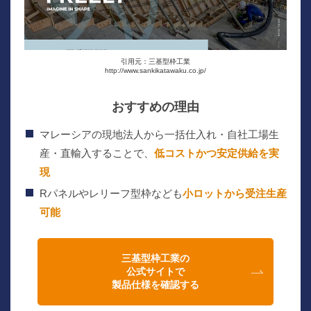
引用元：三基型枠工業
http://www.sankikatawaku.co.jp/
おすすめの理由
マレーシアの現地法人から一括仕入れ・自社工場生
産・直輸入することで、
低コストかつ安定供給を実
現
Rパネルやレリーフ型枠なども
小ロットから受注生産
可能
三基型枠工業の
公式サイトで
製品仕様を確認する