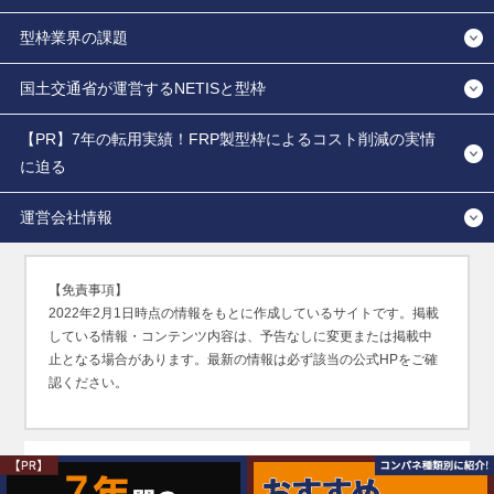
型枠業界の課題
国土交通省が運営するNETISと型枠
【PR】7年の転用実績！FRP製型枠によるコスト削減の実情
に迫る
運営会社情報
【免責事項】
2022年2月1日時点の情報をもとに作成しているサイトです。掲載
している情報・コンテンツ内容は、予告なしに変更または掲載中
止となる場合があります。最新の情報は必ず該当の公式HPをご確
認ください。
無断転用禁止（Unauthorized copying prohibited.）