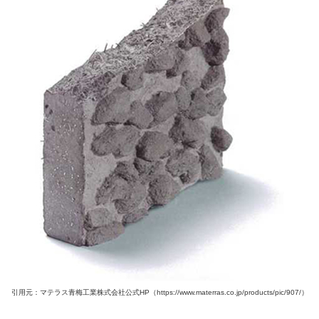
引用元：マテラス青梅工業株式会社公式HP（https://www.materras.co.jp/products/pic/907/）