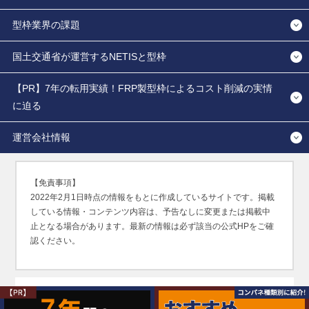
型枠業界の課題
国土交通省が運営するNETISと型枠
【PR】7年の転用実績！FRP製型枠によるコスト削減の実情
に迫る
運営会社情報
【免責事項】
2022年2月1日時点の情報をもとに作成しているサイトです。掲載
している情報・コンテンツ内容は、予告なしに変更または掲載中
止となる場合があります。最新の情報は必ず該当の公式HPをご確
認ください。
無断転用禁止（Unauthorized copying prohibited.）