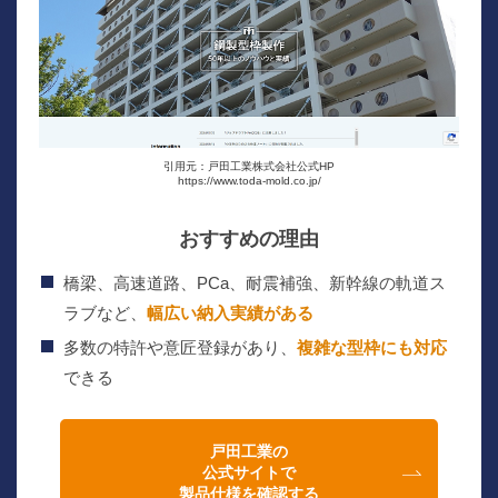
引用元：戸田工業株式会社公式HP
https://www.toda-mold.co.jp/
おすすめの理由
橋梁、高速道路、PCa、耐震補強、新幹線の軌道ス
ラブなど、
幅広い納入実績がある
多数の特許や意匠登録があり、
複雑な型枠にも対応
できる
戸田工業の
公式サイトで
製品仕様を確認する