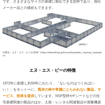
です。さまざまなサイズの基礎に順応できる型枠であり、他社
メーカー品との接続もできます。
引用元：エヌ・エス・ピー公式HP（https://www.kknsp.jp/house/katawaku_nsp/nsp_katawak
u/）
エヌ・エス・ピーの特徴
1972年に創業し約50年にわたり、「ないものはつくればい
い！」をモットーに、
既存の枠や常識にとらわれない製品、サ
ービス、技術を提供
しています。NSP型枠やFシートなどの住
宅基礎関連の製品のほか、土留・レンタル関連製品や測量機器