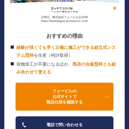
引用元：株式会社フォービル公式HP
https://kwa5ykjyax.lp-essence.com/
おすすめの理由
経験が浅くても早く正確に施工ができる組立式シス
テム型枠
を生産（特許取得）
役物加工が不要になるほか、
既存の合板型枠とも組
み合わせて使える
フォービルの
公式サイトで
製品仕様を確認する
電話で問い合わせる