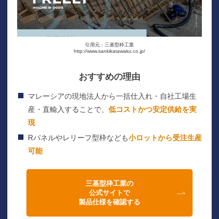
引用元：三基型枠工業
http://www.sankikatawaku.co.jp/
おすすめの理由
マレーシアの現地法人から一括仕入れ・自社工場生
産・直輸入することで、
低コストかつ安定供給を実
現
Rパネルやレリーフ型枠なども
小ロットから受注生産
可能
三基型枠工業の
公式サイトで
製品仕様を確認する