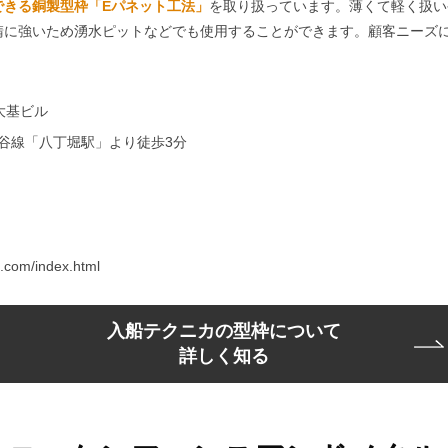
できる銅製型枠「Eパネット工法」
を取り扱っています。薄くて軽く扱い
錆に強いため湧水ピットなどでも使用することができます。顧客ニーズ
 大基ビル
谷線「八丁堀駅」より徒歩3分
com/index.html
入船テクニカの型枠について
詳しく知る