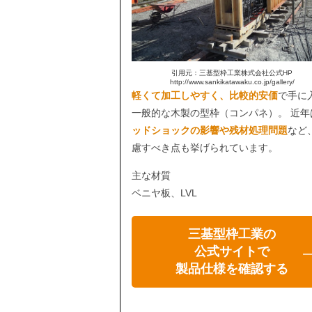
引用元：三基型枠工業株式会社公式HP
http://www.sankikatawaku.co.jp/gallery/
軽くて加工しやすく、比較的安価
で手に
一般的な木製の型枠（コンパネ）。 近年
ッドショックの影響や残材処理問題
など
慮すべき点も挙げられています。
主な材質
ベニヤ板、LVL
三基型枠工業の
公式サイトで
製品仕様を確認する