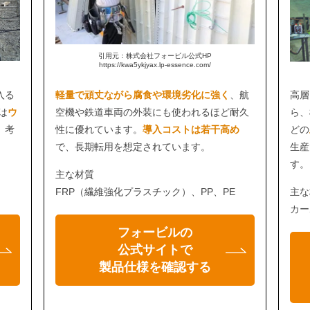
引用元：株式会社フォービル公式HP
https://kwa5ykjyax.lp-essence.com/
入る
軽量で頑丈ながら腐食や環境劣化に強く
、航
高層
は
ウ
空機や鉄道車両の外装にも使われるほど耐久
ら、
、考
性に優れています。
導入コストは若干高め
どの
で、長期転用を想定されています。
生産
す。
主な材質
FRP（繊維強化プラスチック）、PP、PE
主な
カー
フォービルの
公式サイトで
製品仕様を確認する