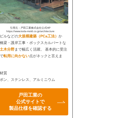
引用元：戸田工業株式会社公式HP
https://www.toda-mold.co.jp/architecture
ビルなどの
大規模建築（PCa工法）
か
橋梁・護岸工事・ボックスカルバートな
土木分野
まで幅広く活躍。 基本的に受注
で
転用に向かない
点がネックと言えま
材質
ボン、ステンレス、アルミニウム
戸田工業の
公式サイトで
製品仕様を確認する