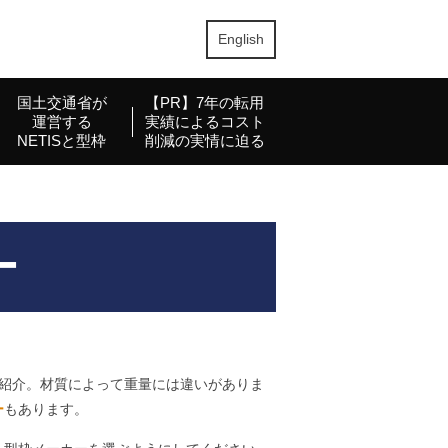
English
国土交通省が
【PR】7年の転用
運営する
実績によるコスト
NETISと型枠
削減の実情に迫る
ー
紹介。材質によって重量には違いがありま
ー
もあります。