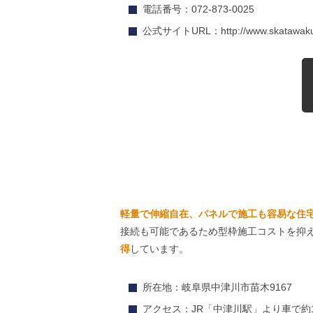
電話番号：072-873-0025
公式サイトURL：http://www.skatawaku.
軽量で伸縮自在、パネルで施工も容易な住
接続も可能であるため型枠施工コストを抑
得
しています。
所在地：岐阜県中津川市苗木9167
アクセス：JR「中津川駅」より車で約