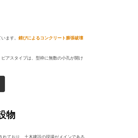
ています。
錆びによるコンクリート膨張破壊
。
ピアスタイプは、型枠に無数の小孔が開け
設物
されており、土木建設の現場がメインである