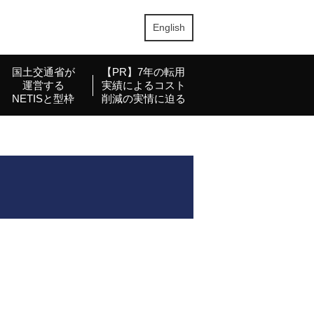
English
国土交通省が
【PR】7年の転用
運営する
実績によるコスト
NETISと型枠
削減の実情に迫る