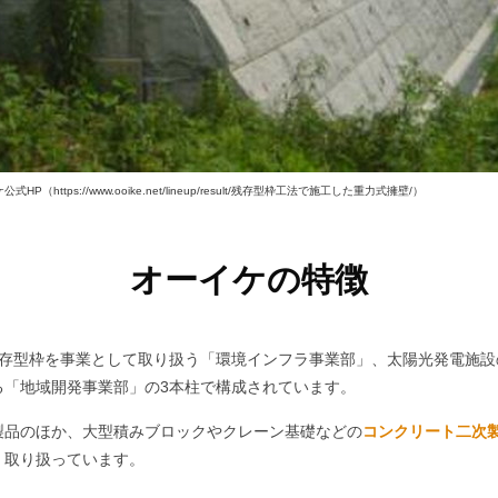
P（https://www.ooike.net/lineup/result/残存型枠工法で施工した重力式擁壁/）
オーイケの特徴
社。残存型枠を事業として取り扱う「環境インフラ事業部」、太陽光発電施
る「地域開発事業部」の3本柱で構成されています。
製品のほか、大型積みブロックやクレーン基礎などの
コンクリート二次
く取り扱っています。