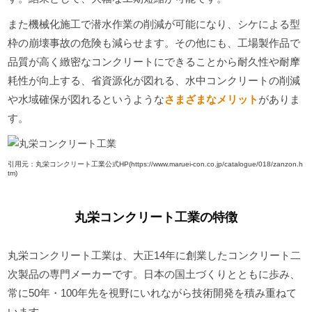
また機械化施工で潜水作業の削減が可能になり、シケによる型
枠の崩壊事故の危険も減らせます。その他にも、工場製作品で
品質が高く緻密なコンクリートにできることから耐久性や耐摩
耗性が向上する、省資源化が図れる、水中コンクリートの削減
や水域確保が図れるというような
さまざまなメリット
がありま
す。
引用元：丸栄コンクリート工業公式HP(https://www.maruei-con.co.jp/catalogue/018/zanzon.h
tm)
丸栄コンクリート工業の特徴
丸栄コンクリート工業は、大正14年に創業したコンクリート二
次製品の専門メーカーです。日本の国土づくりとともに歩み、
常に50年・100年先を視野にいれながら技術開発を積み重ねて
います。