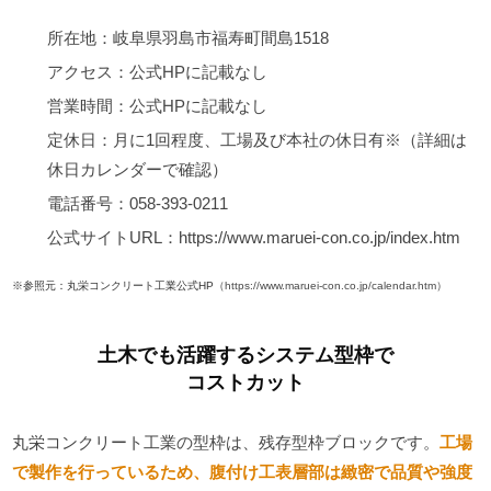
所在地：岐阜県羽島市福寿町間島1518
アクセス：公式HPに記載なし
営業時間：公式HPに記載なし
定休日：月に1回程度、工場及び本社の休日有※（詳細は
休日カレンダーで確認）
電話番号：058-393-0211
公式サイトURL：https://www.maruei-con.co.jp/index.htm
※参照元：丸栄コンクリート工業公式HP
（https://www.maruei-con.co.jp/calendar.htm）
土木でも活躍するシステム型枠で
コストカット
丸栄コンクリート工業の型枠は、残存型枠ブロックです。
工場
で製作を行っているため、腹付け工表層部は緻密で品質や強度