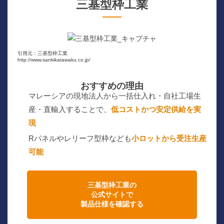
三基型枠工業
引用元：三基型枠工業
http://www.sankikatawaku.co.jp/
おすすめの理由
マレーシアの現地法人から一括仕入れ・自社工場生
産・直輸入することで、
低コストかつ安定供給を実
現
Rパネルやレリーフ型枠なども
小ロットから受注生産
可能
三基型枠工業の
公式サイトで
製品仕様を確認する