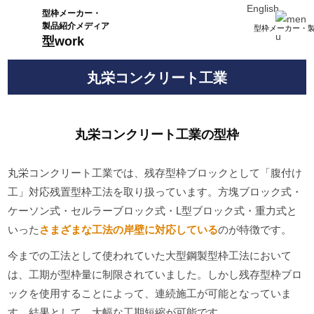
English
型枠メーカー・
製品紹介メディア
型枠メーカー・製
型work
丸栄コンクリート工業
丸栄コンクリート工業の型枠
丸栄コンクリート工業では、残存型枠ブロックとして「腹付け
工」対応残置型枠工法を取り扱っています。方塊ブロック式・
ケーソン式・セルラーブロック式・L型ブロック式・重力式と
いった
さまざまな工法の岸壁に対応している
のが特徴です。
今までの工法として使われていた大型鋼製型枠工法において
は、工期が型枠量に制限されていました。しかし残存型枠ブロ
ックを使用することによって、連続施工が可能となっていま
す。結果として、大幅な工期短縮が可能です。